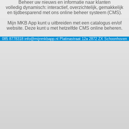
Beheer uw nieuws en informatie naar klanten
volledig dynamisch: interactief, overzichtelijk, gemakkelijk
en tijdbesparend met ons online beheer systeem (CMS).
Mijn MKB App kunt u uitbreiden met een catalogus en/of
website. Deze kunt u met hetzelfde CMS online beheren.
085 8778318
info@mijnmkbapp.nl
Platinastraat 12a
2872 ZX
Schoonhoven